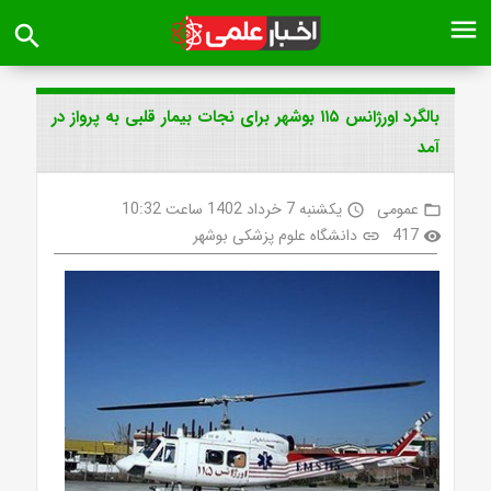
menu
search
بالگرد اورژانس ۱۱۵ بوشهر برای نجات بیمار قلبی به پرواز در
آمد
عمومی
یکشنبه 7 خرداد 1402 ساعت 10:32
access_time
folder_open
417
دانشگاه علوم پزشکی بوشهر
link
visibility