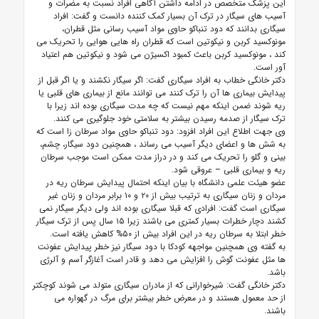
این پزشک متخصص در ادامه داشتن آگاهی افراد نسبت به مضرات و
آسیب های سیگار در ترک آن بسیار کمک کننده دانست و گفت: افراد
سیگاری بدانند که
دود تنباکو حاوی مواد آسیب رسانی مثل قطران،
مونوکسید کربن و نیکوتین است که قطران راه هایی هوایی را تحریک می
کند ، مونوکسید کربن باعث کمبود اکسیژن می شود و نیکوتین هم اعتیاد
آور است.
دکتر خانگی خطاب به افراد سیگاری گفت:
اگر سیگار نکشند و یا اگر قبل از
پیدایش بیماری ها آن را ترک کنند می توانند مانع از بیماری های قلبی یا
ریه شوند ضمن اینکه مهم نیست که چه مدت سیگاری بوده اند زیرا با
ترک سیگار از صدمه رسیدن بیشتر به سلامتی خود جلوگیری می کنند.
وی جهت اطلاع این افراد افزود: دود تنباکو حاوی مواد سرطان زا است که
به شش ها و اعضای دیگر آسیب می رساند ، همچنین دود سیگار، چشم،
بینی و گلو را تحریک می کند و در دراز مدت ممکن است موجب سرطان
ریه و بیماری قلبی – عروقی شود.
عضو هیئت علمی دانشگاه با بیان اینکه احتمال پیدایش سرطان ریه در
مردان و زنان سیگاری به ترتیب بیش از ۲۰ و ۱۰ برابر مردان و زنان غیر
سیگاری است گفت:
افرادی که قبلا سیگاری بوده اند ولی دیگر سیگار نمی
کشند دچار خطرات بسیار کمتری می باشند زیرا ۱۵ سال پس از ترک سیگار
خطر ابتلا به سرطان ریه در این افراد بیش از ۵۰% کاهش یافته است.
به گفته وی همچنین مواجهه کودکا با دود سیگار نیز خطر پیدایش عفونت
ها مثل عفونت گوش را افزایش می دهد و قادر است آغازگر آسم و آلرژی
باشد.
دکتر خانگی گفت: شیرخوارانی که از مادران سیگاری متولد می شوند کوچکتر
از حد معمول هستند و در معرض خطر بیشتر برای مرگ در گهواره می
باشند.