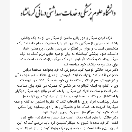
ترک کردن سیگار و دور باقی ماندن از سیگار می تواند یک چالش
باشد، اما بسیاری از سیگاری ها این کار را با موفقیت انجام داده اند یک
متخصص اعصاب و روان در گفتگو با سرویس علمی ، پژوهشی اخبار
دانشگاه علوم پزشکی کرمانشاه به بیان توصیه هایی برای کمک به ترک
سیگار پرداخت و گفت:
اگر فردی در ترک سیگار نیازمند کمک است حتما
برای مشاوره به پزشک خود مراجعه کند.
دکتر مریم خانگی توصیه کرد: درصورتی که فرد بخواهد شخصا دراین
خصوص اقدام کند بهتراست ابتدا فهرستی از دلایل علاقه مندی خود به آن
و نیز فهرستی هم از دلایل علاقه مندی خود به سیگار نکشیدن تهیه کند.
وی با اشاره به اینکه
تنباکو به هر شکلی که مصرف می شود برای سلامت
مضر است و
سلامت افراد غیر سیگاری را هم که در واقع دود سیگار دیگران
را استنشاق می کنند به مخاطره می اندازد توصیه
کرد: برای ترک کامل
سیگار بهتراست افراد روزی را انتخاب کنند که تقریبا استرس نداشته و همه
سیگارها، کبریت ها، فندک ها و جاسیگاری ها را دور بیندازند زیرا
ممکن
است علایم ترک سیگار مثل تحریک پذیری ایجاد شود.
دکتر خانگی با بیان اینکه ممکن است میل بسیار به نیکوتین مانع شود
گفت: اگر فرد مجددا شروع به سیگار کشیدن کرد باید بررسی کند که این
امر چرا روی داده است و مجدد برای ترک رجوع کرده و از نو شروع نماید.