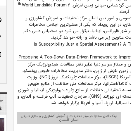
th
ن گردهمایی جهانی زمین لغزش: ۶
World Landslide Forum
 گرفت.
عمومی و امور بین الملل مرکز تحقیقات و آموزش کشاورزی و
age
تان، در این رویداد که یکی از معتبرترین اجلاس مخاطرات
عی در دنیا می باشد و در تاریخ ۱۴ الی ۱۷ نوامبر ۲۰۲۳ در شهر فلورانس، ایتالیا، برگزار می شود دو سخنرانی علمی دکتر
n_on
عناوین زیر می ­باشد و ارائه خواهد گردید:
Is Susceptibility Just a Spatial Assessment? A 
ote
Proposing A Top-Down Data-Driven Framework to Improv
 ممتاز سراسر دنیا نظیر دفتر مطالعات هیدرولوژیک مرکز
row_up
NASA)، کنسرسیوم بین­المللی زمین ­لغزش از ژاپن، دفتر مدیریت مخاطرات طبیعی یونسکو،
سازمان زمین­شناسی بریتانیا (BGS)، سازمان زمین ­شناسی آمریکا (USGS)، مرکز مطالعات ژئوتکنیک نروژ (NGI)، وزارت
 کانادا/استرالیا، مرکز مطالعات ملی حفاظت از منابع طبیعی
ISPRA)، سازمان زمین شناسی اسپانیا (CSIC)، موسسه تحقیقاتی حفاظت از منابع ژئوهیدرولوژیکی ایتالیا و شورای
تحقیقات ملی (CNR-IRPI)، سازمان زمین­ شناسی و علوم هسته­ ای نیوزلند (GNS)، سازمان تحقیقات آلپ فرانسه و آلمان، و
سا
استرالیا، اروپا، آسیا و آفریقا برگزار خواهد شد.
طب
لینک اصل محتوا در مرکز تحقیقات و آموزش کشاورزی و منابع طبیعی
استان گلستان