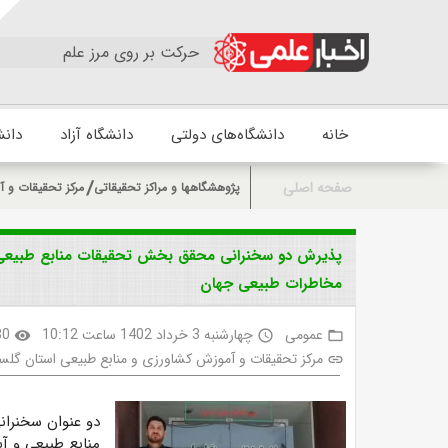
حرکت بر روی مرز علم
خانه
دانشگاه‌های دولتی
دانشگاه آزاد
دانش
صفحه اصلی
پژوهشگاهها و مراکز تحقیقاتی
مرکز تحقیقات و آ
پذیرش دو سخنرانی محقق بخش تحقیقات منابع طبیعی م
مخاطرات طبیعی جهان
عمومی
چهارشنبه 3 خرداد 1402 ساعت 10:12
80
visibility
access_time
folder_open
مرکز تحقیقات و آموزش کشاورزی و منابع طبیعی استان گلس
link
دو عنوان سخنران
منابع طبیعی و آ