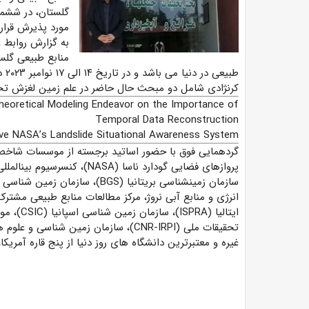
گلستان، در ششمی
مورد پذیرش قرار
به گزارش روابط 
منابع طبیعی گلس
طبی
کرنژادی شامل دو مبحث حال حاضر در علم زمین­ لغزش تحت 
Theoretical Modeling Endeavor on the Importance of
Temporal Data Reconstruction
e NASA’s Landslide Situational Awareness System
گردهمایی فوق با حضور اساتید برجسته از موسسات شاخص و
پروازهای فضایی گودارد ناسا (
انرژی و منابع آبی نروژ، مرکز مطالعات منابع طبیعی مشترک
ایتالیا (
غیره و معتبرترین دانشگاه ­های روز دنیا از پنج قاره آمریکا، 