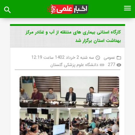
menu
search
کارگاه استانی بیماری های منتقله از آب و‌ غذادر مرکز
بهداشت استان برگزار شد
عمومی
سه شنبه 2 خرداد 1402 ساعت 12:19
access_time
folder_open
277
دانشگاه علوم پزشکی گلستان
link
visibility