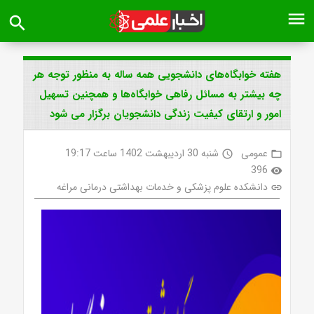
menu
search
هفته خوابگاه‌های دانشجویی همه ساله به منظور توجه هر
چه بیشتر به مسائل رفاهی خوابگاه‌ها و همچنین تسهیل
امور و ارتقای کیفیت زندگی دانشجویان برگزار می شود
عمومی
شنبه 30 اردیبهشت 1402 ساعت 19:17
access_time
folder_open
396
visibility
دانشکده علوم پزشکی و خدمات بهداشتی درمانی مراغه
link