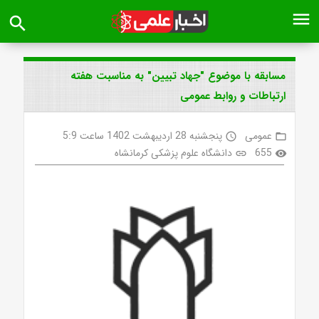
menu
search
مسابقه با موضوع "جهاد تبیین" به مناسبت هفته
ارتباطات و روابط عمومی
عمومی
پنجشنبه 28 اردیبهشت 1402 ساعت 5:9
access_time
folder_open
655
دانشگاه علوم پزشکی کرمانشاه
link
visibility