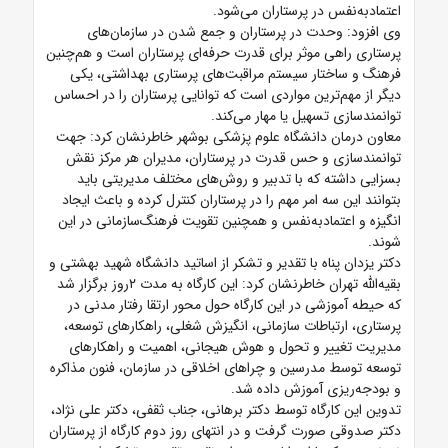
اعتمادبه‌نفس در پرستاران می‌شود.
وی افزود: وحدت در پرستاران و جمع شدن در سازمان‌های
پرستاری راهی موثر برای قدرت حرفه‌ای پرستاران است و هم‌چنین
فرهنگ و ساختار سیستم مراقبت‌های پرستاری بهداشتی، یکی
دیگر از مهم‌ترین مواردی است که توانایی پرستاران را در احساس
توانمندسازی تسهیل یا مهار می‌کند.
معاون درمان دانشگاه علوم پزشکی بوشهر خاطرنشان کرد: جهت
توانمندسازی و حس قدرت در پرستاران، مدیران هر مرکز نقش
بسزایی داشته که با تدبیر و روش‌های مختلف مدیریتی باید
بتوانند این سه امر مهم را در پرستاران کنترل کرده و باعث ایجاد
انگیزه و اعتمادبه‌نفس و همچنین تقویت فرهنگ‌سازمانی در این
شوند.
دکتر یزدان پناه با تقدیر و تشکر از اساتید دانشگاه شهید بهشتی و
بقیه‌الله تهران خاطرنشان کرد: این کارگاه به مدت ۲روز برگزار شد
که حیطه آموزشی در این کارگاه حول محور ارتقا رفتار مدنی در
پرستاری، ارتباطات سازمانی، انگیزش شغلی، راهکارهای توسعه،
مدیریت تغییر و تحول و هوش هیجانی، اهمیت و راهکارهای
توسعه توسط مدرسین و چراهای اخلاقی در سازمان، فنون مذاکره
و بودجه‌ریزی آموزش داده شد.
تدوین این کارگاه توسط دکتر برهانی، جناب ثقفی، دکتر علی نژاد،
دکتر صدوقی صورت گرفت و در انتهای روز دوم کارگاه از پرستاران