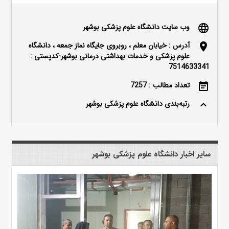
وب سایت دانشگاه علوم پزشکی بوشهر
language
آدرس : خیابان معلم ، روبروی جایگاه نماز جمعه ، دانشگاه
location_on
علوم پزشکی و خدمات بهداشتی درمانی بوشهر-کدپستی :
7514633341
تعداد مطالب : 7257
event_note
رتبه‌بندی دانشگاه علوم پزشکی بوشهر
keyboard_arrow_up
سایر اخبار دانشگاه علوم پزشکی بوشهر