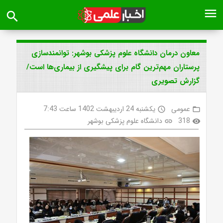
menu
search
معاون درمان دانشگاه علوم پزشکی بوشهر: توانمندسازی
پرستاران مهم‌ترین گام برای پیشگیری از بیماری‌ها است/
گزارش تصویری
عمومی
یکشنبه 24 اردیبهشت 1402 ساعت 7:43
access_time
folder_open
318
دانشگاه علوم پزشکی بوشهر
link
visibility