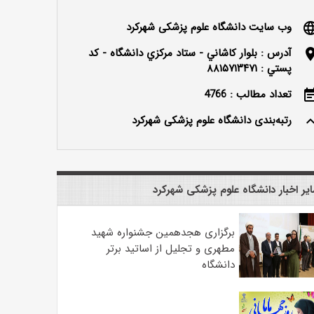
وب سایت دانشگاه علوم پزشکی شهرکرد
langu
آدرس : بلوار كاشاني - ستاد مركزي دانشگاه - كد
locatio
پستي : ۸۸۱۵۷۱۳۴۷۱
تعداد مطالب : 4766
event_n
رتبه‌بندی دانشگاه علوم پزشکی شهرکرد
keyboard_ar
یر اخبار دانشگاه علوم پزشکی شهرکرد
برگزاری هجدهمین جشنواره شهید
مطهری و تجلیل از اساتید برتر
دانشگاه