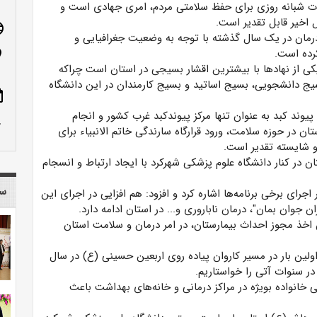
ت شبانه روزی برای حفظ سلامتی مردم، امری جهادی است و
اخیر قابل تقدیر است.
age
درمان در یک سال گذشته با توجه به وضعیت جغرافیایی و
رده است.
n_on
ی از نهاد‌ها با بیشترین اقشار بسیجی در استان است چراکه
ج دانشجویی، بسیج اساتید و بسیج کارمندان در این دانشگاه
ote
وند کبد به عنوان تنها مرکز پیوندکبد غرب کشور و انجام
row_up
ن در حوزه سلامت، ورود قرارگاه سارندگی خاتم الانبیاء برای
 و شایسته تقدیر است.
 در کنار دانشگاه علوم پزشکی شهرکرد با ایجاد ارتباط و انسجام
سا
رای برخی برنامه‌ها اشاره کرد و افزود: هم افزایی در اجرای این
 جوان بمان"، درمان ناباروری و... در استان ادامه دارد.
یک و ۶ درمانگاه و همچنین اخذ مجوز احداث بیمارستان، در امر درمان و سلامت استان
لین بار در مسیر کاروان پیاده روی اربعین حسینی (ع) در سال
در سنوات آتی را خواستاریم.
 خانواده بویژه در مراکز درمانی و خانه‌های بهداشت باعث