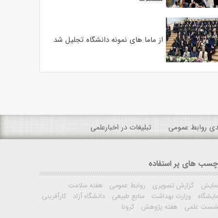
از ماما های نمونه دانشگاه تجلیل شد
ندی روابط عمومی
تبلیغات در اخبارعلمی
چسب های پر استفاده
مایش
گزارش تصویری
روابط عمومی
هفته سلامت
ایشگاه
وزارت بهداشت
منابع طبیعی
دانشگاه آزاد
کارآفرینی
شست علمی
هفته پژوهش
کرونا