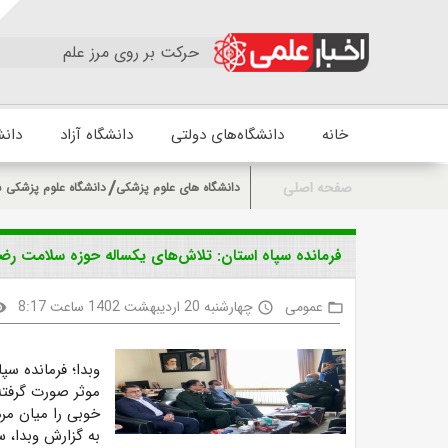
حرکت بر روی مرز علم
خانه
دانشگاه‌های دولتی
دانشگاه آزاد
دانش
صفحه اصلی
دانشگاه های علوم پزشکی
دانشگاه علوم پزشکی ش
فرمانده سپاه استان: تلاش‌های یکساله حوزه سلامت رض
عمومی
چهارشنبه 20 اردیبهشت 1402 ساعت 8:17
ility
access_time
folder_open
وبدا؛ فرمانده س
موثر صورت گرفت
خوبی را میان مر
به گزارش وبدا، س