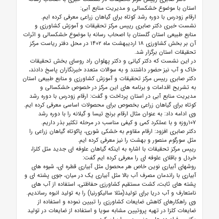
استان با موضوع خشکسالی و مدیریت منابع آبی:
ارقام زودرس با دوره رشد کوتاه برای گیاهان زراعی معرفی کرده ایم.
نشست خبری دکتر صابری رییس مرکز تحقیقات و آموزش کشاورزی و
منابع طبیعی استان گلستان با اصحاب رسانه با موضوع خشکسالی و اثرات
آن بر بخش کشاورزی ۱۸ اردیبهشت ماه ۱۴۰۲ در محل دفتر ریاست مرکز
تحقیقات استان برگزار شد.
در این نشست که دکتر کیانی و دکتر پهلوان راد روسای بخش تحقیقات
خاک و آب نیز حضور داشتند و به سوالات متعدد خبرنگاران پاسخ دادند،
دکتر صابری رییس مرکز تحقیقات و آموزش کشاورزی و منابع طبیعی استان
به تشریح اقدامات و برنامه های این مرکز در خصوص خشکسالی و
مدیریت منابع آبی در استان پرداخت و گفت: ارقام زودرس با دوره رشد
کوتاه برای گیاهان زراعی بخصوص برای محصولات اساسی معرفی کرده ایم.
وی ادامه داد: به عنوان مثال ارقام برنج تیسا و گیلانه را با دوره رشد
۱۰۷روزه و با عملکرد کمی و کیفی مناسب در مرحله تکثیر بذر داریم.
دکتر صابری افزود: ارقام مقاوم به خشکی شوری، پاکوتاه گیاهان زراعی را
مثل سورگوم منصور و بهشت را نیز معرفی کرده ایم.
رییس مرکز تحقیقات با اشاره به اینکه گیاهان علوفه ای جدید مثل کلزا،
خردل و باقلای علوفه ای را معرفی کرده ایم گفت:
روشهای آبیاری نوین خاص هر محصول مثل آبیاری قطره ای، شیوه های
آبیاری با راندمان مصرف آب بالا مثل آبیاری یک در میان، جوی پشته ای و
پشته های ثابت، کشت مستقیم کشاورزی حفاظتی، استفاده از آب های
نامتعارف و آب دریا برای تولید(مثلا سالیکورنیا) را به تولید انبوه رساندیم.
وی راهکارهای کاهش ضایعات کشاورزی را تبیین نموده و استفاده از
ضایعات کلزا در تهیه پروتیین مشابه سویا و استفاده از ضایعات در تولید