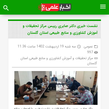
menu
search
نشست خبری دکتر صابری رییس مرکز تحقیقات و
آموزش کشاورزی و منابع طبیعی استان گلستان
عمومی
سه شنبه 19 اردیبهشت 1402 ساعت 11:36
access_time
folder_open
997
visibility
مرکز تحقیقات و آموزش کشاورزی و منابع طبیعی استان
link
گلستان
دکتر صابری رییس مرکز تحقیقات در نشست خبری با اصحاب رسانه