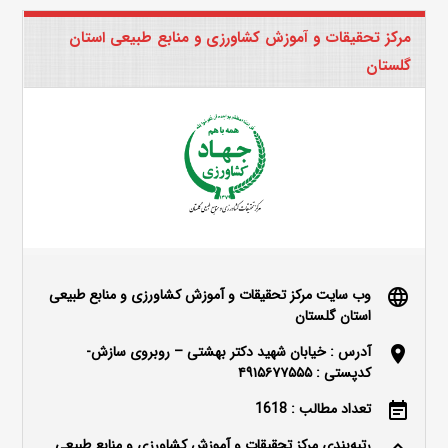
مرکز تحقیقات و آموزش کشاورزی و منابع طبیعی استان
گلستان
وب سایت مرکز تحقیقات و آموزش کشاورزی و منابع طبیعی
language
استان گلستان
آدرس : خیابان شهید دکتر بهشتی – روبروی سازش-
location_on
کدپستی : ۴۹۱۵۶۷۷۵۵۵
تعداد مطالب : 1618
event_note
رتبه‌بندی مرکز تحقیقات و آموزش کشاورزی و منابع طبیعی
keyboard_arrow_up