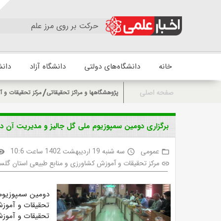
حرکت بر روی مرز علم
خانه
دانشگاه‌های دولتی
دانشگاه آزاد
دانش
صفحه اصلی
پژوهشگاهها و مراکز تحقیقاتی
مرکز تحقیقات و آ
برگزاری دومین سمپوزیوم ملی گل جالیز و مدیریت آن در
عمومی
سه شنبه 19 اردیبهشت 1402 ساعت 10:6
bility
access_time
folder_open
مرکز تحقیقات و آموزش کشاورزی و منابع طبیعی استان گلس
link
دومین سمپوزیوم م
تحقیقات و آموزش
تحقیقات و آموزش