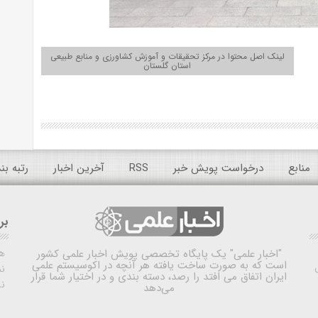
لینک اصل محتوا در مرکز تحقیقات و آموزش کشاورزی و منابع طبیعی
استان گلستان
منابع
درخواست پویش خبر
RSS
آخرین اخبار
رتبه ب
بر
ه
"اخبار علمی"
یک پایگاه تخصصی پویش اخبار علمی کشور
است که به صورت ساخت یافته هر آنچه در اکوسیستم علمی
نم
ایران اتفاق می افتد را رصد، دسته بندی و در اختیار شما قرار
ن
می‌دهد