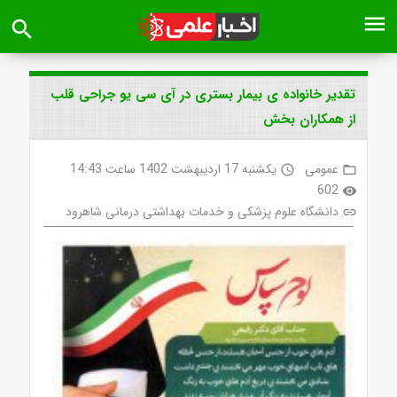
menu
search
تقدیر خانواده ی بیمار بستری در آی سی یو جراحی قلب
از همکاران بخش
عمومی
یکشنبه 17 اردیبهشت 1402 ساعت 14:43
access_time
folder_open
602
visibility
دانشگاه علوم پزشکی و خدمات بهداشتی درمانی شاهرود
link