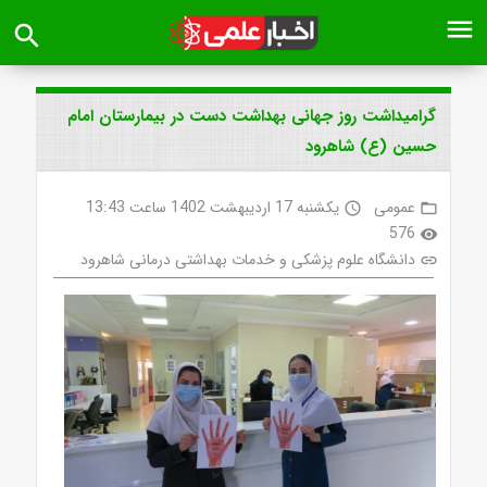
menu
search
گرامیداشت روز جهانی بهداشت دست در بیمارستان امام
حسین (ع) شاهرود
عمومی
یکشنبه 17 اردیبهشت 1402 ساعت 13:43
access_time
folder_open
576
visibility
دانشگاه علوم پزشکی و خدمات بهداشتی درمانی شاهرود
link