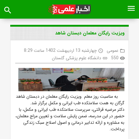
menu
search
ویزیت رایگان معلمان دبستان شاهد
عمومی
چهارشنبه 13 اردیبهشت 1402 ساعت 8:29
access_time
folder_open
550
دانشگاه علوم پزشکی گلستان
link
visibility
به مناسبت روز معلم ویزیت رایگان معلمان در دبستان شاهد
گرگان به همت سلامتکده طب ایرانی و مکمل برگزار شد.
دکتر مرضیه قرائتی، سرپرست سلامتکده طب ایرانی و مکمل، با
حضور در این مدرسه، ضمن پایش سلامت و تعیین مزاج معلمان،
به مشاوره و ارائه تدابیر درمانی و اصول اصلاح سبک زندگی
پرداخت.