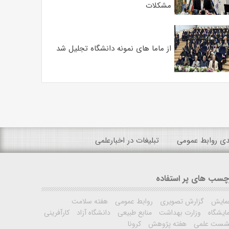
مشکلات
از ماما های نمونه دانشگاه تجلیل شد
ندی روابط عمومی
تبلیغات در اخبارعلمی
چسب های پر استفاده
مایش
گزارش تصویری
روابط عمومی
هفته سلامت
ایشگاه
وزارت بهداشت
منابع طبیعی
دانشگاه آزاد
کارآفرینی
شست علمی
هفته پژوهش
کرونا