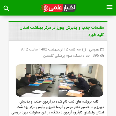
menu
search
مقدمات جذب و پذیرش بهورز در مرکز بهداشت استان
کلید خورد
عمومی
سه شنبه 12 اردیبهشت 1402 ساعت 9:12
access_time
folder_open
396
دانشگاه علوم پزشکی گلستان
link
visibility
کلیه پرونده های ثبت نام شده در آزمون جذب و پذیرش
بهورزی با حضور دکتر موسی الرضا شبیهی رئیس مرکز بهداشت
استان واعضای کارگروه آزمون دانشگاه در این معاونت مورد بررسی