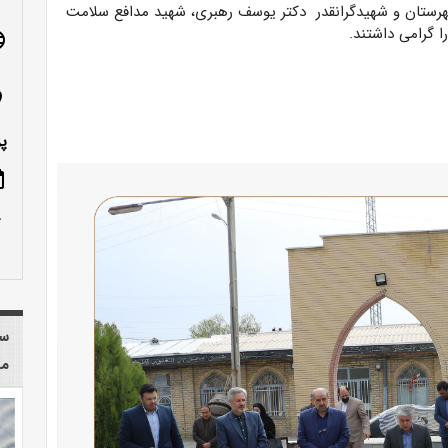
رستان و شهیدگرانقدر دکتر یوسف رهبری، شهید مدافع سلامت
ا گرامی داشتند.
age
n_on
پ
ote
row_up
سا
مر