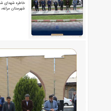
خاطره شهدای شه
شهرستان مراغه، ر