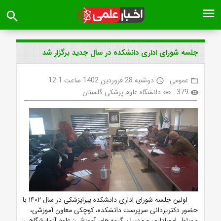
menu
search
جلسه شورای اداری دانشکده در سال جدید برگزار شد
عمومی
دوشنبه 28 فروردین 1402 ساعت 12:1
access_time
folder_open
379
دانشگاه علوم پزشکی گلستان
link
visibility
اولین جلسه شورای اداری دانشکده پیراپزشکی در سال ۱۴۰۲ با
حضور دکتریزدانی سرپرست دانشکده، کوچکی معاون آموزشی،
مسئول اموراداری و مدیران گروه های آموزشی: علوم آزمایشگاهی،