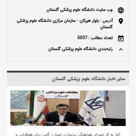
وب سایت دانشگاه علوم پزشکی گلستان
language
آدرس : بلوار هیرکان - سازمان مرکزی دانشگاه علوم پزشکی
location_on
گلستان
تعداد مطالب : 5037
event_note
رتبه‌بندی دانشگاه علوم پزشکی گلستان
keyboard_arrow_up
سایر اخبار دانشگاه علوم پزشکی گلستان
آغاز به کار شورای هماهنگی پرستاری استان؛ گامی برای هم‌افزایی و