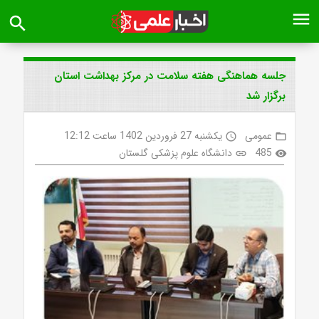
menu
search
جلسه هماهنگی هفته سلامت در مرکز بهداشت استان
برگزار شد
عمومی
یکشنبه 27 فروردین 1402 ساعت 12:12
access_time
folder_open
485
دانشگاه علوم پزشکی گلستان
link
visibility