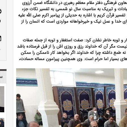
 معاون فرهنگی دفتر مقام معظم رهبری در دانشگاه ضمن آرزوی
بادات و تبریک به مناسبت سال نو شمسی به تفسیر نکات جزء
age
یر قرآن کریم با اشاره به حدیثی از پیامبر اکرم صلی الله علیه
ای خدا و عمل نیک و خیرخواهانه مواردی است که انسان را از
n_on
ote
 و توبه خاطر نشان کرد: صفت استغفار و توبه از جمله صفات
نیست مگر آن که خداوند رزق و روزی اش را از قبل فرستاده باشد
row_up
 نه طمع داشته چرا که خداوند اگر بخواهد کار ناممکن را ممکن
دهای بسیار اما حرام است. وی همچنین پیرامون مساله حسادت،
سا