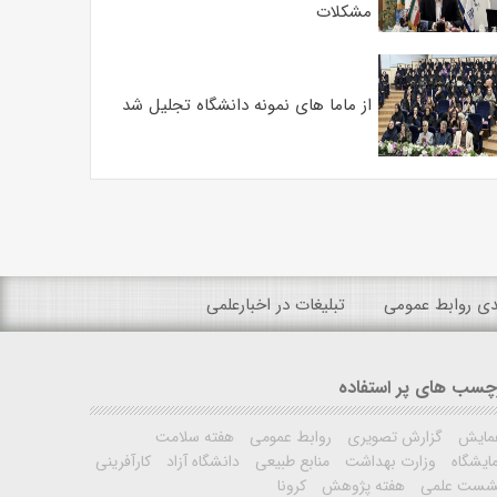
مشکلات
از ماما های نمونه دانشگاه تجلیل شد
ندی روابط عمومی
تبلیغات در اخبارعلمی
چسب های پر استفاده
مایش
گزارش تصویری
روابط عمومی
هفته سلامت
ایشگاه
وزارت بهداشت
منابع طبیعی
دانشگاه آزاد
کارآفرینی
شست علمی
هفته پژوهش
کرونا