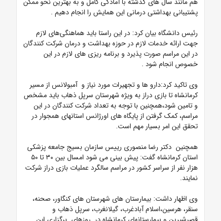
هم مانند سال های گذشته با آمادگی کامل و به بهترین نحو ممکن
پشتیبانی بهداشتی درمانی این همایش را انجام دهیم .
رئیس دانشگاه بیان کرد: در این راستا باید هماهنگی‌های لازم
جهت ارائه خدمات لازم در حوزه بهداشت و درمان شرکت کنندگان
در این مراسم صورت پذیرد و برنامه ریزی های لازم در این
خصوص انجام شود .
وی تاکید کرد:دارو ها و تجهیرات مورد نیاز و آمبولانس از مسیر
کرمانشاه تا بازی دراز به ویژه شهرستان سرپل ذهاب باید مشخص
و تامین شود،همچنین با توجه به تعداد شرکت کنندگان در این
مراسم، کمک گرفتن از پایگاه های اورژانس استانهای همجوار در
تحقق این امر بسیار مهم است.
همچنین دکتر رضا منصوری رییس سازمان بسیج جامعه پزشکی
استان کرمانشاه گفت:
پیش بینی می شود امسال بین ۳۰ تا ۵۰
هزار نفر از سراسر کشور در مراسم سالگرد عملیات بازی دراز شرکت
نمایند.
وی اظهار داشت: بیمارستان های شهرستان های کنگاور، صحنه،
سنقر، هرسین،اسلام آبادغرب، گیلانغرب، سرپل ذهاب و
قصرشیرین و بیمارستانهای کرمانشاه در روزهای برگزاری این