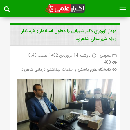
menu
search
دیدار نوروزی دکتر شیبانی با معاون استاندار و فرماندار
ویژه شهرستان شاهرود
عمومی
دوشنبه 14 فروردین 1402 ساعت 8:43
access_time
folder_open
408
visibility
دانشگاه علوم پزشکی و خدمات بهداشتی درمانی شاهرود
link