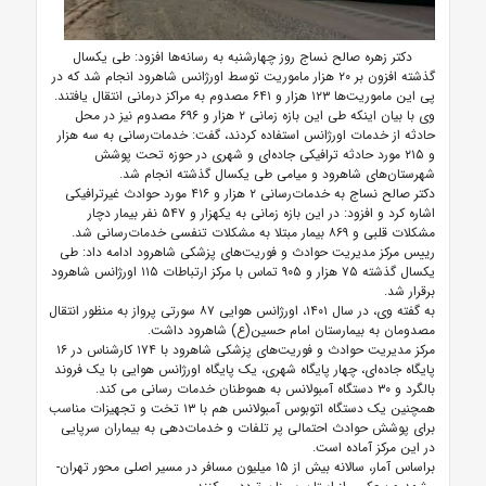
دکتر زهره صالح نساج روز چهارشنبه به رسانه‌ها افزود: طی یکسال
گذشته افزون بر ۲۰ هزار ماموریت توسط اورژانس شاهرود انجام شد که در
پی این ماموریت‌ها ۱۲۳ هزار و ۶۴۱ مصدوم به مراکز درمانی انتقال یافتند.
وی با بیان اینکه طی این بازه زمانی ۲ هزار و ۶۹۶ مصدوم نیز در محل
حادثه از خدمات اورژانس استفاده کردند، گفت: خدمات‌رسانی به سه هزار
و ۲۱۵ مورد حادثه ترافیکی جاده‌ای و شهری در حوزه تحت پوشش
شهرستان‌های شاهرود و میامی طی یکسال گذشته انجام شد.
دکتر صالح نساج به خدمات‌رسانی ۲ هزار و ۴۱۶ مورد حوادث غیرترافیکی
اشاره کرد و افزود: در این بازه زمانی به یکهزار و ۵۴۷ نفر بیمار دچار
مشکلات قلبی و ۸۶۹ بیمار مبتلا به مشکلات تنفسی خدمات‌رسانی شد.
رییس مرکز مدیریت حوادث و فوریت‌های پزشکی شاهرود ادامه داد: طی
یکسال گذشته ۷۵ هزار و ۹۰۵ تماس با مرکز ارتباطات ۱۱۵ اورژانس شاهرود
برقرار شد.
به گفته وی، در سال ۱۴۰۱، اورژانس هوایی ۸۷ سورتی پرواز به منظور انتقال
مصدومان به بیمارستان امام حسین(ع) شاهرود داشت.
مرکز مدیریت حوادث و فوریت‌های پزشکی شاهرود با ۱۷۴ کارشناس در ۱۶
پایگاه جاده‌ای، چهار پایگاه شهری، یک پایگاه اورژانس هوایی با یک فروند
بالگرد و ۳۰ دستگاه آمبولانس به هموطنان خدمات رسانی می کند.
همچنین یک دستگاه اتوبوس آمبولانس هم با ۱۳ تخت و تجهیزات مناسب
برای پوشش حوادث احتمالی پر تلفات و خدمات‌دهی به بیماران سرپایی
در این مرکز آماده است.
براساس آمار، سالانه بیش از ۱۵ میلیون مسافر در مسیر اصلی محور تهران-