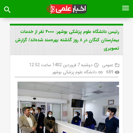
menu
search
رئیس دانشگاه علوم پزشکی بوشهر: ۴۰۰۰ نفر از خدمات
بیمارستان کنگان در ۸ روز گذشته بهره‌مند شده‌اند/ گزارش
تصویری
عمومی
دوشنبه 7 فروردین 1402 ساعت 12:52
access_time
folder_open
689
دانشگاه علوم پزشکی بوشهر
link
visibility