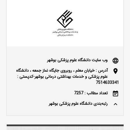
وب سایت دانشگاه علوم پزشکی بوشهر
language
آدرس : خیابان معلم ، روبروی جایگاه نماز جمعه ، دانشگاه
location_on
علوم پزشکی و خدمات بهداشتی درمانی بوشهر-کدپستی :
7514633341
تعداد مطالب : 7257
event_note
رتبه‌بندی دانشگاه علوم پزشکی بوشهر
keyboard_arrow_up