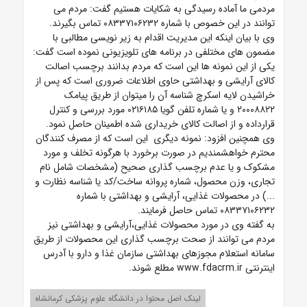
مردمی ما آماده رسیدگی به شکایات هستیم گفت: مردم می
توانند در این خصوص با شماره ۰۸۳۳۷۱۰۶۲۳۲ تماس بگیرند.
وی با بیان اینکه این مدیریت اقدام به زیر نویسی مطالبی با
مضمون های مختلفی در برنامه های تلویزیونی نموده است گفت:
یکی از این نمونه ها این است که مردم بدانند
برچسب اصالت
کالای آرایشی و بهداشتی حاوی اطلاعات ضروری است که پس از
خراشیدن لایه اسکرچ شناسه آن را میتوان از طریق پیامک
۲۰۰۰۸۸۲۲ و یا شماره تلفن گویا ۰۲۱۶۱۸۵ مورد بررسی و کنترل
قرارداده و از اصالت کالای خریداری شده اطمینان حاصل نمود.
وی همچنین افزود: نمونه دیگری این است که از مصرف کنندگان
محترم خواهشمندیم در صورت برخورد با هرگونه تخلف و مورد
مشکوک و یا عدم برچسب گذاری صحیح (مشخصات شامل نام
تجاری، وزن محصول، شماره پروانه ساخت/کد یا شناسه نظارت و
...) در محصولات غذایی، آرایشی و بهداشتی با شماره
۰۸۳۳۷۱۰۶۲۳۲ تماس حاصل فرمایند.
به گفته وی در مورد محصولات غذایی،‌آرایشی و بهداشتی نیز
مردم می توانند از صحت برچسب گذاری این محصولات از طریق
سامانه استعلام مجوزهای بهداشتی سازمان غذا و دارو با آدرس
اینترنتی www.fdacrm.ir مطلع شوند.
لینک اصل محتوا در دانشگاه علوم پزشکی کرمانشاه