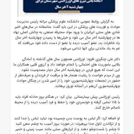
به گزارش روابط عمومی دانشکده علوم پزشکی مراغه رئیس مدیریت
حوادث و فوریت های پزشکی در این باره گفت: متاسفانه در سال‌های اخیر
شادی های سنتی ایرانیان با ورود مواد محترقه صنعتی به چالش اصلی نهاد
ها در چهارشنبه آخر سال می شود و خیلی‌ها با رسیدن چهارشنبه آخر سال
یاد خاطرات بد، عضو آسیب دیده یا عضو از دست داده خود می‌افتند که
غم به یاد ماندنی برای انها تداعی می‌شود.
دکتر علی چنگیزی افزود: اورژانس همچون سال های گذشته با آمادگی
بالایی ماموریت های احتمالی را انجام خواهد داد و آرزوی قلبی همکاران ما
این است که هیچ فردی در چهارشنبه آخر سال دچار مصدومیت نشود.
وی از مردم خواست با رعایت هنجار ها و مراقبت از فرزندان و صرف‌نظر از
حضور در تجمعات چهارشنبه‌سوری، خود را از اسیر شدن در چنگال حوادث
چهارشنبه‌سوری آن‌هم در آستانه نوروز برهانند.
رئیس اورژانس پیش بیمارستانی بیان کرد: در هنگام بروز حادثه افراد باید
با ۱۱۵ تماس گرفته و خونسردی خود را حفظ و فرد آسیب دیده را از محیط
ناسالم خارج کنند.
او اضافه کرد: اگر لباس به پوست بدن چسبیده بود نباید لباس را جدا کنند
و از ترکاندن تاول جدا بپرهیزند؛ در صورت بروز آسیب به چشم سعی کنید
تا چشم را شست‌وشو دهند و از ابزار‌های سنتی مانند سیب زمینی و خمیر