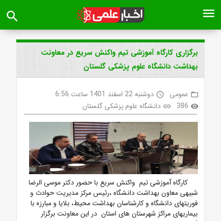
menu
search
برگزاری کارگاه آموزشی تیم واکنش سریع در معاونت
بهداشت دانشگاه علوم پزشکی گلستان
عمومی
دوشنبه 22 اسفند 1401 ساعت 6:56
access_time
folder_open
386
دانشگاه علوم پزشکی گلستان
link
visibility
کارگاه آموزشی تیم واکنش سریع با حضور دکتر موسی الرضا
شبیهی معاون بهداشت دانشگاه ،رئیس مرکز مدیریت حوادث و
فوریتهای دانشگاه و کارشناسان بهداشت محیط، بلایا و مبارزه با
بیماریهای مراکز شهرستان های استان در این معاونت برگزار