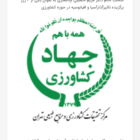
انتخاب خانم دکتر مریم حسینی چالشتری به عنوان یکی از ۶ زن
برگزیده تاثیرگذارآسیا و اقیانوسیه در حوزه کشاورزی