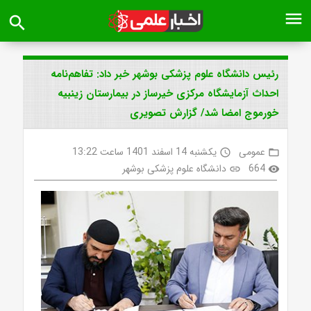
menu
search
رئیس دانشگاه علوم پزشکی بوشهر خبر داد: تفاهم‌نامه
احداث آزمایشگاه مرکزی خیرساز در بیمارستان زینبیه
خورموج امضا شد/ گزارش تصویری
عمومی
یکشنبه 14 اسفند 1401 ساعت 13:22
access_time
folder_open
664
دانشگاه علوم پزشکی بوشهر
link
visibility