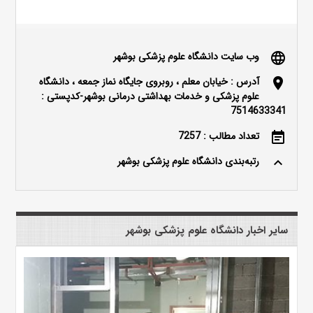
وب سایت دانشگاه علوم پزشکی بوشهر
language
آدرس : خیابان معلم ، روبروی جایگاه نماز جمعه ، دانشگاه
location_on
علوم پزشکی و خدمات بهداشتی درمانی بوشهر-کدپستی :
7514633341
تعداد مطالب : 7257
event_note
رتبه‌بندی دانشگاه علوم پزشکی بوشهر
keyboard_arrow_up
سایر اخبار دانشگاه علوم پزشکی بوشهر