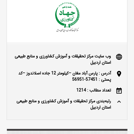
وب سایت مرکز تحقیقات و آموزش کشاورزی و منابع طبیعی
language
استان اردبیل
آدرس : پارس آباد مغان –کیلومتر 12 جاده اصلاندوز –کد
location_on
پستی : 57451-56951
تعداد مطالب : 1214
event_note
رتبه‌بندی مرکز تحقیقات و آموزش کشاورزی و منابع طبیعی
keyboard_arrow_up
استان اردبیل