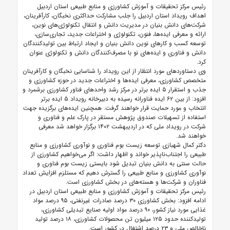
رئیس مرکز تحقیقات و آموزش کشاورزی و منابع طبیعی استان اردبیل
اهداف رویداد استان اردبیل را جلب مشارکت حداکثری نخبگان، کارآفرینان،
شرکت‌های دانش بنیان در مدیریت دانش و انتقال تکنولوژی‌های نوین،
ارائه و معرفی ایده‌ها، فنون، تکنولوژی و اختراعات جدید، تجاری‌سازی،
توسعه کسب و کارهای نوین دانش بنیان
و ایجاد ارتباط بین تولیدکنندگان
دانش و فناوری و ایده‌های نو با مصرف‌کنندگان دانش و تکنولوژی عنوان
کرد.
وی دستاوردهای مورد انتظار از این رویداد را شناسایی نخبگان و کارآفرینان
متخصص کشاورزی، معرفی ایده‌ها و اختراعات جدید در حوزه کشاورزی و
جذب و استقرار ۵ ایده برتر در مرکز رشد واحدهای فناور کشاورزی برشمرد و
افزود: از بین ۶۲ ایده فناورانه رسیده به دبیرخانه رویداد ۵ ایده برتر
انتخاب و مورد حمایت قرار خواهند گرفت. همچنین ایده‌های برگزیده جهت
استفاده از تسهیلات صندوق پژوهش مستقر در پارک علم و فناوری و
شرکت در رویداد ملی که در اردیبهشت ۱۴۰۲ برگزار خواهد شد معرفی
خواهند شد.
دکتر کمال شهبازی توسعه زیست بوم فناوری و نوآوری کشاورزی و منابع
طبیعی را اجتناب‌ناپذیر خواند و اظهار داشت: اگر می‌خواهیم کشاورزی از
حالت سنتی به دانش بنیان تبدیل شود بایستی زیست بوم فناوری و
نوآوری کشاورزی و منابع طبیعی را گسترش دهیم که مستلزم افزایش تعداد
فناوران و شرکت‌ها و هسته‌های در بخش کشاورزی است.
رئیس مرکز تحقیقات و آموزش کشاورزی و منابع طبیعی استان اردبیل در
ادامه افزود: بخش کشاورزی ۳۰ درصد صادرات غیرنفتی، ۹۵ درصد مواد
غذایی مورد نیاز کشور، ۹۰ درصد مواد اولیه صنایع تبدیلی کشاورزی،
تولیدکننده حدود ۱۲۵ میلیون تن محصولات کشاورزی، ۱۸ درصد تولید
ناخالص ملی و ۲۳ درصد اشتغال در کشور است.