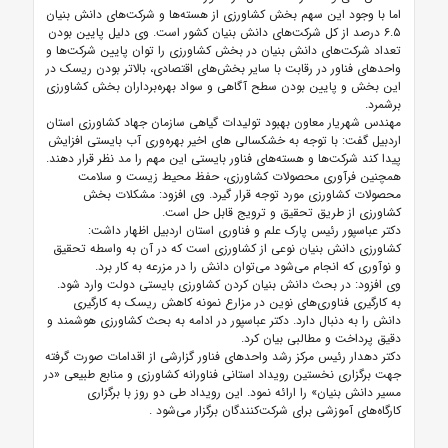
اما با وجود این سهم بخش کشاورزی از هسته‌ها و شرکت‌های دانش بنیان
۶.۵ درصد از کل شرکت‌های دانش بنیان کشور است. وی دلیل پایین بودن
تعداد شرکت‌های دانش بنیان در بخش کشاورزی را توان پایین شرکت‌ها و
واحدهای فناور در رقابت با سایر بخش‌های اقتصادی، بالاتر بودن ریسک در
این بخش و پایین بودن سطح آگاهی و سواد بهره‌برداران بخش کشاورزی
برشمرد.
مهندس شهریار معاون بهبود تولیدات گیاهی سازمان جهاد کشاورزی استان
اردبیل گفت: با توجه به خشکسالی های اخیر بهره‌وری آب بایستی افزایش
پیدا کند شرکت‌ها و هسته‌های فناور بایستی این مهم را مد نظر قرار دهند.
همچنین فرآوری محصولات کشاورزی، حفظ محیط زیست و سلامت
محصولات کشاورزی مورد توجه قرار گیرد. وی افزود: مشکلات بخش
کشاورزی از طریق تحقیق و ترویج قابل حل است.
دکتر عباسپور رئیس پارک علم و فناوری استان اردبیل اظهار داشت:
کشاورزی دانش بنیان نوعی از کشاورزی است که در آن به واسطه تحقیق
و نوآوری که انجام می‌شود می‌توان دانش را در مزرعه به کار برد.
وی افزود: در بحث دانش بنیان کردن کشاورزی بایستی دولت وارد شود.
به کارگیری فناوری‌های نوین در مزارع نمونه کاهش ریسک به کارگیری
دانش را به دنبال دارد. دکتر عباسپور در ادامه به بحث کشاورزی هوشمند و
دقیق پرداخت و مطالبی بیان کرد.
دکتر دهدار رئیس مرکز رشد واحدهای فناور گزارشی از اقدامات صورت گرفته
جهت برگزاری نخستین رویداد استانی فناورانه کشاورزی و منابع طبیعی «در
مسیر دانش بنیان» را ارائه نمود. این رویداد طی دو روز با برگزاری
کارگاه‌های آموزشی برای شرکت‌کنندگان برگزار می‌شود
.