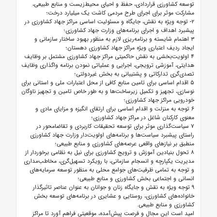
توسعه کشاورزی قراردادی، حفظ و احیای محیط‌زیست و منابع طبیعی،
مشارکت موثر برای اجرای طرح مردمی کاشت یک میلیارد درخت؛
۲- توجه ویژه به نقش، جایگاه و مسئولیت اساسی مراکز جهاد کشاورزی در
پیشبرد اهداف و اجرای برنامه‌های وزارت جهاد کشاورزی؛
۳ اهتمام شایسته و برنامه‌ریزی لازم به منظور بهبود ساختار سازمانی و
ایجاد ردیف اعتباری ویژه مراکز جهاد کشاورزی دهستان؛
۴ اولویت‌بخشی به نقش حاکمیتی مراکز جهاد کشاورزی مشتمل بر وظایف
هدایتی، آموزشی ترویجی، اجرایی و عملیاتی نمودن برنامه واگذاری وظایف
تصدی‌گری تدارکاتی و پشتیبانی به بخش غیردولتی؛
۵ اقدام اساسی برای تامین منابع کافی از محل اعتبارات ملی و استانی برای
نوسازی، تجهیز و تکمیل زیرساخت‌ها و به طور خاص تامین و تجهیز ناوگان
خودرویی مراکز جهاد کشاورزی؛
۶ توجه به منزلت و اقدام اساسی برای ارتقای انگیزه و مزایای مادی و
معنوی کارکنان شاغل در مراکز جهاد کشاورزی؛
۷ سیاست‌گذاری موثر برای توسعه تحقیقات کاربردی و تقاضامحور در
راستای پیشبرد سیاست‌ها و برنامه‌های اولویت‌دار وزارت جهاد کشاورزی
منطبق بر نیازهای واقعی عرصه‌های کشاورزی و منابع طبیعی؛
۸ تحول بنیادین آموزش و ترویج کشاورزی برای نیل به نظامی برخوردار از
مدیریت یکپارچه و ­انسجام سازمانی، با رویکرد تسهیل‌گری، مخاطب‌مداری
و توجه به تمامی ظرفیت‌های جوامع محلی به منظور توسعه سرمایه‌های
انسانی و اجتماعی بخش کشاورزی و منابع طبیعی؛
۹ توجه ویژه به نقش و جایگاه زنان و جوانان به عنوان عناصر تاثیرگذار
خانواده‌های کشاورزی، روستایی و عشایری در برنامه‌های توسعه بخش
کشاورزی و منابع طبیعی.
امید است این مجال و فرصت پیش‌آمده، موقعیتی فراهم آورد تا مراکز