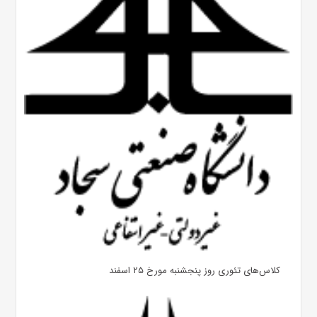
کلاس‌های تئوری روز پنجشنبه مورخ ۲۵ اسفند