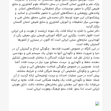
پارک علم و فناوری استان گلستان در محل دانشگاه علوم کشاورزی و منابع
طبیعی گرگان با حضور موسسات، مراکز تحقیقاتی ،دانشگاه­­‌های استان و
واحدهای پژوهشی و دستگا­ه‌های اجرایی با حضور علاقمندان و اساتید و
پیشکسوتان این حوزه توسط
دکتر محمدعلی صلبی محقق بخش فنی و
مهندسی مرکز تحقیقات و آموزش کشاورزی و منابع طبیعی استان گلستان
برگزار گردید.
دکتر صلبی
با اشاره به اینکه قنات یک نمونه ارزشمند از هویت و فن ایرانی
است اظهار داشت: برگزاری این کارگاه آموزشی فرصتی برای معرفی یکی از
کهنه‌­ترین سازه‌­های سنتی ایرانی است که اکنون در بسیاری از کشورها
گسترش یافته است.
در این کارگاه در خصوص اهمیت قنات‌ها ، چگونگی ابداع و گسترش آن در
دنیا و ضرورت حفظ و نگهداری آنها به عنوان یک سیستم فنی و مهندسی
بحث و تبادل نظر شد. ضمنا شرکت کنندگان
با ساختار، قسمت­‌های تشکیل
دهنده، حفظ و نگهداری و مرمت، مصالح مورد نیاز در مرمت قنات آشنا
شدند. همچنین در خصوص چگونگی شناخت سفره­‌های آبی و میزان
آب‌دهی و چگونگی تشخیص آن توسط خبرگان قنات و شرایط مختلف
پیش آمده در حین عملیات احداث و مرمت توضیحاتی ارائه گردید، از آن
جمله: حفظ و نگهداری قنات یک وظیفه همگانی است، قنات علاوه بر اینکه
م­ی‌تواند یک منبع آبی مطمئن برای بخش‌­های مختلف باشد، دارای هویتی
ایرانی است، لذا محو قنات محو فرهنگ وهویت ایرانی است.