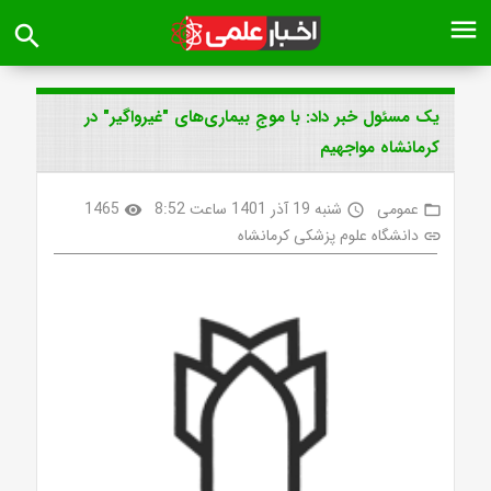
menu
search
یک مسئول خبر داد: با موجِ بیماری‌های "غیرواگیر" در
کرمانشاه مواجهیم
عمومی
شنبه 19 آذر 1401 ساعت 8:52
1465
visibility
access_time
folder_open
دانشگاه علوم پزشکی کرمانشاه
link