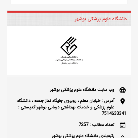
دانشگاه علوم پزشکی بوشهر
وب سایت دانشگاه علوم پزشکی بوشهر
language
آدرس : خیابان معلم ، روبروی جایگاه نماز جمعه ، دانشگاه
location_on
علوم پزشکی و خدمات بهداشتی درمانی بوشهر-کدپستی :
7514633341
تعداد مطالب : 7257
event_note
رتبه‌بندی دانشگاه علوم پزشکی بوشهر
keyboard_arrow_up