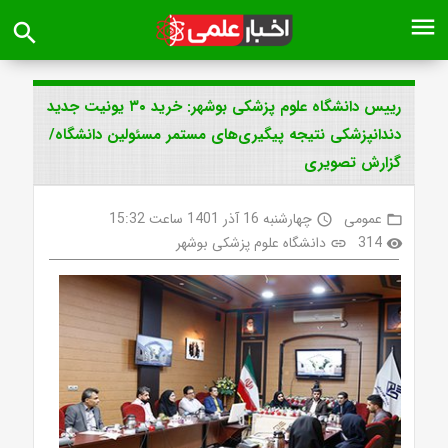
menu
search
رییس دانشگاه علوم پزشکی بوشهر: خرید ۳۰ یونیت جدید
دندانپزشکی نتیجه پیگیری‌های مستمر مسئولین دانشگاه/
گزارش تصویری
عمومی
چهارشنبه 16 آذر 1401 ساعت 15:32
access_time
folder_open
314
دانشگاه علوم پزشکی بوشهر
link
visibility