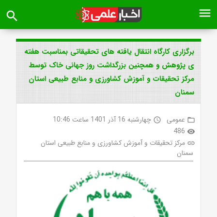
menu
search
برگزاری کارگاه انتقال یافته های تحقیقاتی بمناسبت هفته
ی پژوهش و همچنین بزرگداشت روز جهانی خاک توسط
مرکز تحقیقات و آموزش کشاورزی و منابع طبیعی استان
سمنان
عمومی
چهارشنبه 16 آذر 1401 ساعت 10:46
access_time
folder_open
486
visibility
مرکز تحقیقات و آموزش کشاورزی و منابع طبیعی استان
link
سمنان