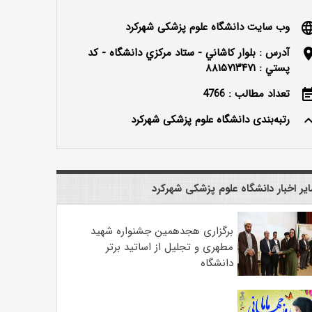
وب سایت دانشگاه علوم پزشکی شهرکرد
langu
آدرس : بلوار كاشاني - ستاد مركزي دانشگاه - كد
locatio
پستي : ۸۸۱۵۷۱۳۴۷۱
تعداد مطالب : 4766
event_n
رتبه‌بندی دانشگاه علوم پزشکی شهرکرد
keyboard_ar
یر اخبار دانشگاه علوم پزشکی شهرکرد
برگزاری هجدهمین جشنواره شهید
مطهری و تجلیل از اساتید برتر
دانشگاه