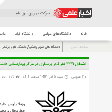
حرکت بر روی مرز علم
خانه
دانشگاه‌های دولتی
دانشگاه آزاد
دانش
صفحه اصلی
دانشگاه های علوم پزشکی
دانشگاه علوم پزشکی ش
اشتغال ۲۲۳۱ نفر کادر پرستاری در مراکز بیمارستانی دانشگاه علوم پزشکی شهرکرد
عمومی
شنبه 5 آذر 1401 ساعت 21:1
376
د
link
visibility
access_time
folder_open
وبدا؛ رئیس ادار