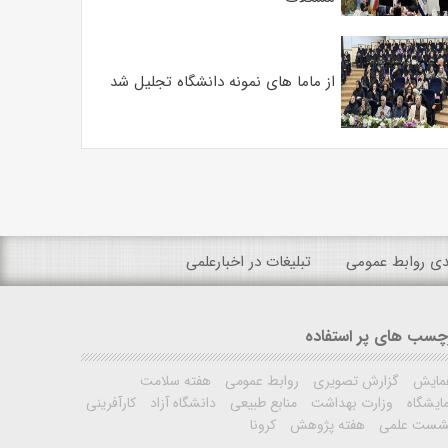
از ماما های نمونه دانشگاه تجلیل شد
ندی روابط عمومی
تبلیغات در اخبارعلمی
چسب های پر استفاده
مایش
گزارش تصویری
روابط عمومی
هفته سلامت
ایشگاه
وزارت بهداشت
منابع طبیعی
دانشگاه آزاد
کارآفرینی
شست علمی
هفته پژوهش
کرونا