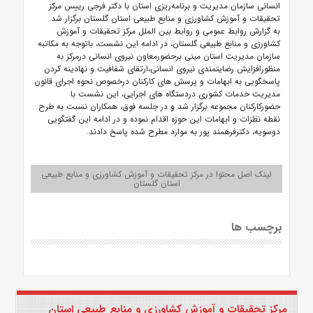
انسانی سازمان مدیریت و برنامه‌ریزی استان با دکتر فرجی رییس مرکز
تحقیقات و آموزش کشاورزی و منابع طبیعی استان گلستان برگزار شد.
به گزارش روابط عمومی و روابط بین الملل مرکز تحقیقات و آموزش
کشاورزی و منابع طبیعی گلستان، در ادامه این نشست، باتوجه به مکاتبه
سازمان مدیریت استان مبنی برحضورمعاون نیروی انسانی درمرکز به
منظورافزایش رضایتمندی نیروی انسانی،ارتقای شفافیت و نهادینه کردن
پاسخگویی به ابهامات و پرسش های کارکنان درخصوص نحوه اجرای قانون
مدیریت خدمات کشوری دردستگاه های اجرایی، این نشست با
حضورکارکنان مجموعه برگزار شد و در جلسه فوق، همکاران نسبت به طرح
نقطه نظزات و ابهامات این حوزه اقدام نموده و در ادامه این گفتگویی
دوسویه، دکترفرهمند پور به موارد مطرح شده پاسخ دادند.
لینک اصل محتوا در مرکز تحقیقات و آموزش کشاورزی و منابع طبیعی
استان گلستان
برچسب ها
مرکز تحقیقات و آموزش کشاورزی و منابع طبیعی استان