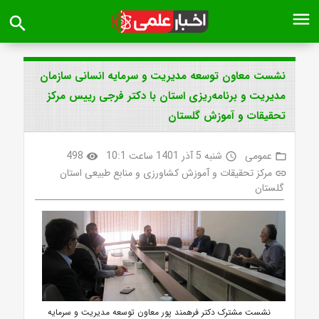
menu
search
نشست معاون توسعه مدیریت و سرمایه انسانی سازمان
مدیریت و برنامه‌ریزی استان با دکتر فرجی رییس مرکز
تحقیقات و آموزش گلستان
عمومی
شنبه 5 آذر 1401 ساعت 10:1
498
visibility
access_time
folder_open
مرکز تحقیقات و آموزش کشاورزی و منابع طبیعی استان
link
گلستان
نشست مشترک دکتر فرهمند پور معاون توسعه مدیریت و سرمایه