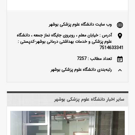
وب سایت دانشگاه علوم پزشکی بوشهر
language
آدرس : خیابان معلم ، روبروی جایگاه نماز جمعه ، دانشگاه
location_on
علوم پزشکی و خدمات بهداشتی درمانی بوشهر-کدپستی :
7514633341
تعداد مطالب : 7257
event_note
رتبه‌بندی دانشگاه علوم پزشکی بوشهر
keyboard_arrow_up
سایر اخبار دانشگاه علوم پزشکی بوشهر