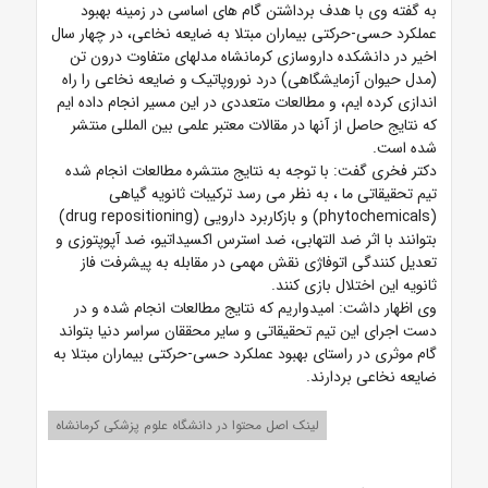
به گفته وی با هدف برداشتن گام های اساسی در زمینه بهبود
عملکرد حسی-حرکتی بیماران مبتلا به ضایعه نخاعی، در چهار سال
اخیر در دانشکده داروسازی کرمانشاه مدلهای متفاوت درون تن
(مدل حیوان آزمایشگاهی) درد نوروپاتیک و ضایعه نخاعی را راه
اندازی کرده ایم، و مطالعات متعددی در این مسیر انجام داده ایم
که نتایج حاصل از آنها در مقالات معتبر علمی بین المللی منتشر
شده است.
دکتر فخری گفت: با توجه به نتایج منتشره مطالعات انجام شده
تیم تحقیقاتی ما ، به نظر می رسد ترکیبات ثانویه گیاهی
(phytochemicals) و بازکاربرد دارویی (drug repositioning)
بتوانند با اثر ضد التهابی، ضد استرس اکسیداتیو، ضد آپوپتوزی و
تعدیل کنندگی اتوفاژی نقش مهمی در مقابله به پیشرفت فاز
ثانویه این اختلال بازی کنند.
وی اظهار داشت: امیدواریم که نتایج مطالعات انجام شده و در
دست اجرای این تیم تحقیقاتی و سایر محققان سراسر دنیا بتواند
گام موثری در راستای بهبود عملکرد حسی-حرکتی بیماران مبتلا به
ضایعه نخاعی بردارند.
لینک اصل محتوا در دانشگاه علوم پزشکی کرمانشاه