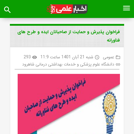
menu
search
فراخوان پذیرش و حمایت از صاحبانان ایده و طرح های
فناورانه
عمومی
شنبه 21 آبان 1401 ساعت 11:9
293
visibility
access_time
folder_open
دانشگاه علوم پزشکی و خدمات بهداشتی درمانی شاهرود
link