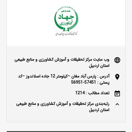
وب سایت مرکز تحقیقات و آموزش کشاورزی و منابع طبیعی
language
استان اردبیل
آدرس : پارس آباد مغان –کیلومتر 12 جاده اصلاندوز –کد
location_on
پستی : 57451-56951
تعداد مطالب : 1214
event_note
رتبه‌بندی مرکز تحقیقات و آموزش کشاورزی و منابع طبیعی
keyboard_arrow_up
استان اردبیل