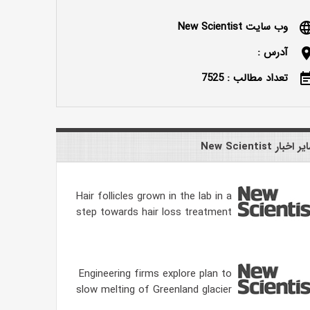
وب سایت New Scientist
langu
آدرس :
locatio
تعداد مطالب : 7525
event_n
 اخبار New Scientist
Hair follicles grown in the lab in a
step towards hair loss treatment
Engineering firms explore plan to
slow melting of Greenland glacier