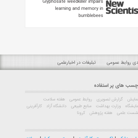
Glyphosate weedkiller impairs
learning and memory in
bumblebees
ندی روابط عمومی
تبلیغات در اخبارعلمی
چسب های پر استفاده
مایش
گزارش تصویری
روابط عمومی
هفته سلامت
ایشگاه
وزارت بهداشت
منابع طبیعی
دانشگاه آزاد
کارآفرینی
شست علمی
هفته پژوهش
کرونا