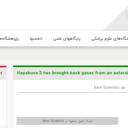
گاه‌های علوم پزشکی
پایگاههای علمی
انجمنها
پژوهشگاه‌ه
Hayabusa 2 has brought back gases from an asteroid
st
New Scientist
link
لینک اصل محتوا در New Scientist