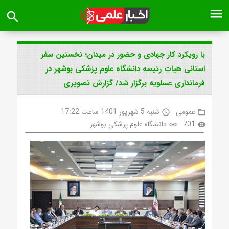
menu
search
با رویکرد کار جهادی و حضور در میدان؛ نخستین سفر
استانی هیات رئیسه دانشگاه علوم پزشکی بوشهر در
فرمانداری عسلویه برگزار شد/ گزارش تصویری
عمومی
شنبه 5 شهریور 1401 ساعت 17:22
access_time
folder_open
701
دانشگاه علوم پزشکی بوشهر
link
visibility