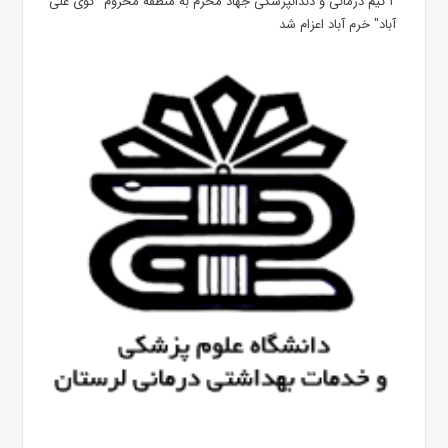
۲ تیم درمانی و دندانپزشکی جهاد محرم به منطقه محروم "کوی علی
آباد" خرم آباد اعزام شد