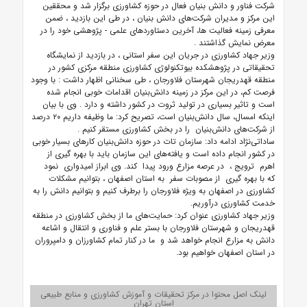
شرکت فناور و دانش بنیان فعال در حوزه کشاورزی برگزار شد و محققین
این مرکز و مدیران شرکت‌های دانش بنیان ، در طی این بازدید ، ضمن
معرفی زمینه فعالیت ها، آخرین دستاوردهای علمی - پژوهشی
خود را در
معرض نمایش گذاشتند
.
وزیر جهاد کشاورزی در جریان این سفر استانی ، در بازدید از نمایشگاه
تحقیقاتی در
پژوهشکده
بیوتکنولوژی کشاورزی منطقه مرکزی کشور در
منطقه قهدریجان شهرستان فلاورجان ، طی سخنانی
اظهار
داشت : با وجود
فرصت کم، در این مرکز در زمینه دانش‌بنیان اقدامات خوبی انجام شده
است و تاثیر بسیاری در تولید ثروت در کشور داشته و دارد .
وی با بیان
اینکه امسال، سال دانش‌بنیان است، تصریح کرد: ما وظیفه داریم
۲۰
درصد
از شرکت‌های دانش‌بنیان را در بخش کشاورزی مستقر کنیم
.
ساداتی‌نژاد ادامه داد: سازمان تات در حوزه دانش‌بنیان کارهای بسیار خوبی
در کشور انجام داده است و یافته‌های این سازمان باید با بهره گیری از
اهرم ترویج ، در عرصه مزارع ورود پیدا کند.
وی ابراز امیدواری نمود
که با بهره گیری از مصوبات سفر به استان اصفهان ، بتوانیم مشکلات
کشاورزی در اصفهان به ویژه فلاورجان را برطرف کنیم و بتوانیم دانش را به
خدمت کشاورزی درآوریم.
وزیر جهاد کشاورزی عنوان کرد: حمایت‌های ما از بخش کشاورزی در منطقه
قهدریجان و شهرستان فلاورجان با بستر علم و فناوری و انتقال و اشاعه
دانش به مزارع انجام خواهد شد و ما در کنار تمام کشاورزان و دامپروران
در استان اصفهان خواهیم بود.
لینک اصل محتوا در مرکز تحقیقات و آموزش کشاورزی و منابع طبیعی
استان تهران