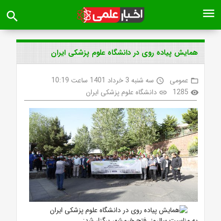
menu
search
همایش پیاده روی در دانشگاه علوم پزشکی ایران
عمومی
سه شنبه 3 خرداد 1401 ساعت 10:19
access_time
folder_open
1285
دانشگاه علوم پزشکی ایران
link
visibility
به مناسبت سالروز فتح خرمشهر برگزار شد: