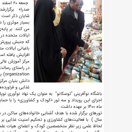
جمعه ۲۰ 
صدرا» برگزارشد.
شایان ذکر است ک
بسیار موثری را د
می کنند. بر پایه
ایالات متحده در
که جنبش پرورش 
افزایش یافته است (چیزی نزدیک به ۳
مرکز آموزش عالی
ion
دانش بنیان مرکز
غذایی و فراورده‌
باشگاه نوآفرینی "توسکانو" به عنوان یک نهاد نوآوری نوپا
اجرای این رویداد و سه تور «کودک و کشاورزی» را با حم
ماه ۱۴۰۰ بر عهده داشت.
سال ) با فعالیت‌های کشاورزی و تحکیم امنیت غذایی بر پ
لحاظ علمی زیر نظر متخصصین کودک و اعضای هیات علمی کش