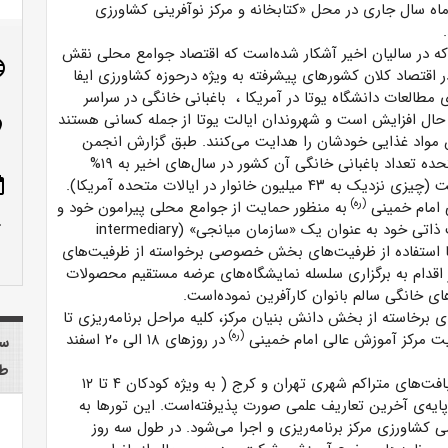
اسفند ماه سال جاری در محل «کتابخانه و مرکز نوآفرینی کشاورزی
ه در سالیان اخیر آشکار شده‌است که اقتصاد جوامع محلی نقش
age
ر اقتصاد کلان کشورهای پیشرفته به ویژه درحوزه کشاورزی ایفا
‌ی مطالعات دانشگاه یوتا در آمریکا ، باغبانی خانگی در سراسر
 حال افزایش است و شهروندان ایالت یوتا از جمله کسانی هستند
n_on
مواد غذایی خودشان را هدایت می‌کنند. طبق گزارش انجمن
باغبانی ایالات متحده تعداد باغبانی خانگی آن کشور در سال‌های اخیر به ۱۹%
۴ میلیون خانوار در ایالات متحده آمریکا).
ote
(ره)
 امام خمینی
به منظور حمایت از جوامع محلی پیرامون خود و
row_up
در راستای رسالت ذاتی خود به عنوان یک «سازمان میانجی» (intermediary
organizat) با استفاده از ظرفیت‌های بخش خصوصی برخواسته از ظرفیت‌های
 اقدام به برگزاری سلسله نمایشگاه‌های عرضه مستقیم محصولات
های خانگی سالم بانوان کارآفرین نمود‌ه‌است.
ی برخاسته از بخش دانش بنیان مرکز، کلیه مراحل برنامه‌ریزی تا
(ره)
ایت مرکز آموزش عالی امام خمینی
در روزهای ۱۸ الی ۲۰ اسفند
سا
طب
تورهای برگزار شده با هدف آشنایی خانواده‌های ساکن در بافت‌های متراکم شهری تهران و کرج ( به ویژه کودکان ۴ تا ۱۲
ایه‌ی آخرین تعاریف علمی صورت پذیرفته‌است. این تورها به
اورزی مرکز برنامه‌ریزی و اجرا می‌شود. در طول سه روز