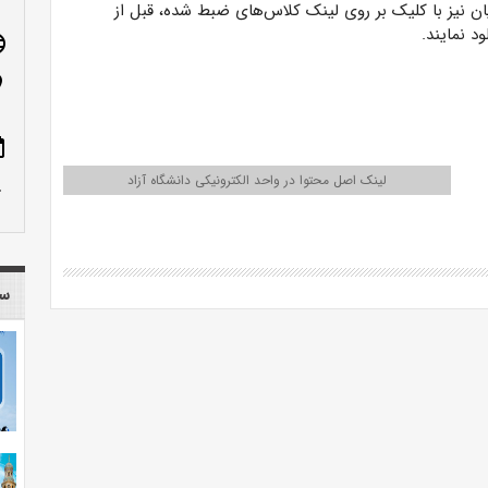
ان نیز با کلیک بر روی لینک کلاس‌های ضبط شده، قبل از
د نمایند.
age
n_on
ote
لینک اصل محتوا در واحد الکترونیکی دانشگاه آزاد
row_up
سا