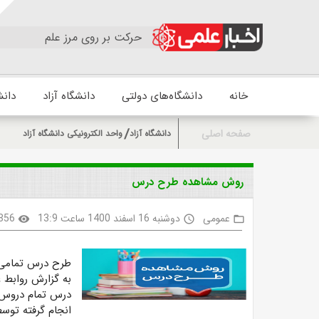
حرکت بر روی مرز علم
خانه
دانشگاه‌های دولتی
دانشگاه آزاد
دانش
صفحه اصلی
دانشگاه آزاد
واحد الکترونیکی دانشگاه آزاد
روش مشاهده طرح درس
عمومی
دوشنبه 16 اسفند 1400 ساعت 13:9
856
visibility
access_time
folder_open
طرح درس تمامی 
به گزارش روابط ع
درس تمام دروس د
انجام گرفته توسط