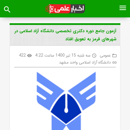
menu
search
آزمون جامع دوره دکتری تخصصی دانشگاه آزاد اسلامی در
شهرهای قرمز به تعویق افتاد
عمومی
سه شنبه 15 تیر 1400 ساعت 4:22
422
visibility
access_time
folder_open
دانشگاه آزاد اسلامی واحد مشهد
link