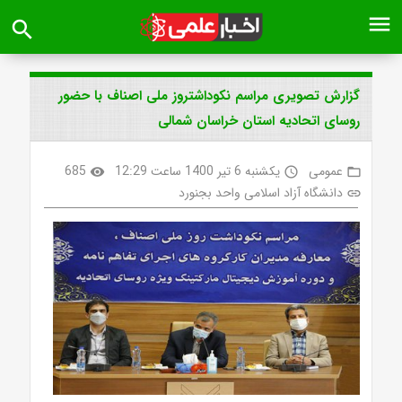
menu
search
گزارش تصویری مراسم نکوداشتروز ملی اصناف با حضور
روسای اتحادیه استان خراسان شمالی
عمومی
یکشنبه 6 تیر 1400 ساعت 12:29
685
visibility
access_time
folder_open
دانشگاه آزاد اسلامی واحد بجنورد
link